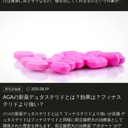
けば健康に良さそうなもの、傷を治してくれるものという印象があ
りますか…
2025.08.19
育毛豆知識
AGAの新薬デュタステリドとは？効果は？フィナス
テリドより強い？
AGAの新薬デュタステリドとは？ フィナステリドより強いが高価 デ
ュタステリドはフィナステリドと同様に前立腺肥大の治療薬として
開発された歴史を持ちます。前立腺肥大の治療薬”アボダート”がア