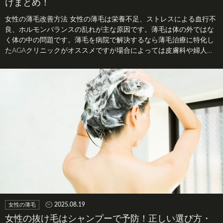
けまとめ！
女性の薄毛改善方法 女性の薄毛は栄養不足、ストレスによる血行不
良、ホルモンバランスの乱れが主な原因です。薄毛は体の外ではな
く体の中の問題です。薄毛を病院で解決するなら薄毛治療に特化し
たAGAクリニックがオススメですが場合によっては皮膚科や婦人科
も利用します。…
2025.08.19
女性の薄毛
女性の抜け毛はシャンプーで予防！正しい選び方・