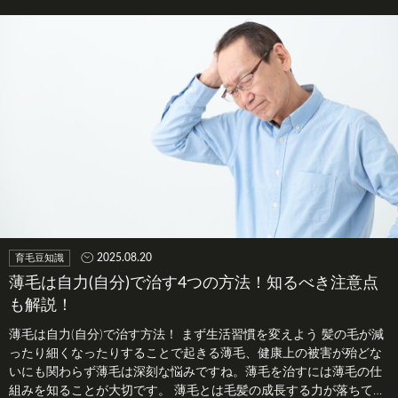
し方、薄毛が…
2025.08.20
育毛豆知識
薄毛は自力(自分)で治す4つの方法！知るべき注意点
も解説！
薄毛は自力(自分)で治す方法！ まず生活習慣を変えよう 髪の毛が減
ったり細くなったりすることで起きる薄毛、健康上の被害が殆どな
いにも関わらず薄毛は深刻な悩みですね。薄毛を治すには薄毛の仕
組みを知ることが大切です。 薄毛とは毛髪の成長する力が落ちてい