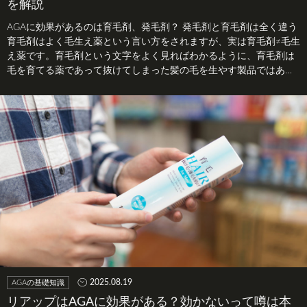
を解説
AGAに効果があるのは育毛剤、発毛剤？ 発毛剤と育毛剤は全く違う
育毛剤はよく毛生え薬という言い方をされますが、実は育毛剤≠毛生
え薬です。育毛剤という文字をよく見ればわかるように、育毛剤は
毛を育てる薬であって抜けてしまった髪の毛を生やす製品ではあり
ません。…
2025.08.19
AGAの基礎知識
リアップはAGAに効果がある？効かないって噂は本