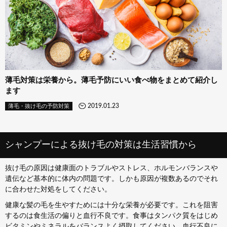
薄毛対策は栄養から。薄毛予防にいい食べ物をまとめて紹介し
ます
2019.01.23
薄毛・抜け毛の予防対策
シャンプーによる抜け毛の対策は生活習慣から
抜け毛の原因は健康面のトラブルやストレス、ホルモンバランスや
遺伝など基本的に体内の問題です。しかも原因が複数あるのでそれ
に合わせた対処をしてください。
健康な髪の毛を生やすためには十分な栄養が必要です。これを阻害
するのは食生活の偏りと血行不良です。食事はタンパク質をはじめ
ビタミンやミネラルをバランスよく摂取してください。血行不良に