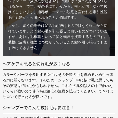
シャンプーで抜け毛が起きやすい理由は「髪の毛が引っ張ら
れるから」です。髪の毛に力がかかると根元が弱くなって抜
けてしまいます。通称ポニーテール脱毛と言われる牽引性脱
毛症も髪が引っ張られることが原因です。
しかし、多くの場合は髪の毛が抜けるのではなく根元から切
れています。よく髪の毛を引っ張ると白いものがついていま
すが、あれは毛根鞘といって髪と頭皮を接着するものです。
毛根は皮膚と強固につながっているため髪を引っ張ってもま
ず抜けてきません。
ヘアケアを怠ると切れ毛が多くなる
カラーやパーマを多用する女性はその分髪の毛を傷めるため引っ張
る力に弱くなります。そのため、シャンプー中に抜け毛と思っても
その実態は切れ毛かもしれません。これらの薬剤は人の手で触れな
いくらい強いので使う時は細心の注意を払ってください。できれば
サロンで行った方が良いです。
シャンプーでこんな抜け毛は要注意！