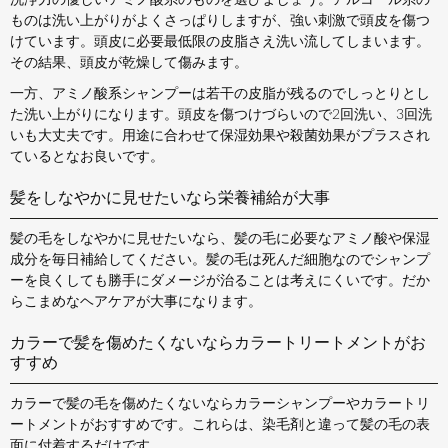
ものは洗い上がりがよくさっぱりしますが、強い刺激で頭皮を傷つ
けています。頭皮に必要最低限の皮脂さえ洗い流してしまいます。
その結果、頭皮が乾燥して傷みます。
一方、アミノ酸系シャンプーは若干の皮脂が残るのでしっとりとし
た洗い上がりになります。頭皮を傷つけづらいので2回洗い、3回洗
いも大丈夫です。用途に合わせて保湿効果や殺菌効果がプラスされ
ているとなお良いです。
髪をしなやかに見せたいなら栄養補給が大事
髪の毛をしなやかに見せたいなら、髪の毛に必要なアミノ酸や保湿
成分を毎日補給してください。髪の毛は死んだ細胞なのでシャンプ
ーを良くしても勝手にダメージが治ることは考えにくいです。だか
らこまめなヘアケアが大事になります。
カラーで髪を傷めたくないならカラートリートメントがお
すすめ
カラーで髪の毛を傷めたくないならカラーシャンプーやカラートリ
ートメントがおすすめです。これらは、染毛剤と違って髪の毛の表
面に付着するだけです。