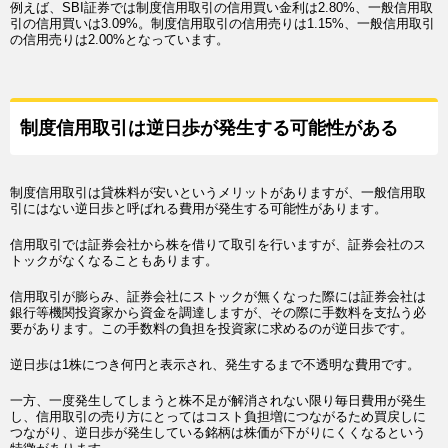
例えば、SBI証券では制度信用取引の信用買い金利は2.80%、一般信用取
引の信用買いは3.09%。制度信用取引の信用売りは1.15%、一般信用取引
の信用売りは2.00%となっています。
制度信用取引は逆日歩が発生する可能性がある
制度信用取引は貸株料が安いというメリットがありますが、一般信用取
引にはない逆日歩と呼ばれる費用が発生する可能性があります。
信用取引では証券会社から株を借りて取引を行いますが、証券会社のス
トックがなくなることもあります。
信用取引が膨らみ、証券会社にストックが無くなった際には証券会社は
銀行等機関投資家から資金を調達しますが、その際に手数料を支払う必
要があります。この手数料の負担を投資家に求めるのが逆日歩です。
逆日歩は1株につき何円と表示され、発生するまで不透明な費用です。
一方、一度発生してしまうと株不足が解消されない限り毎日費用が発生
し、信用取引の売り方にとってはコスト負担増につながるため買戻しに
つながり、逆日歩が発生している銘柄は株価が下がりにくくなるという