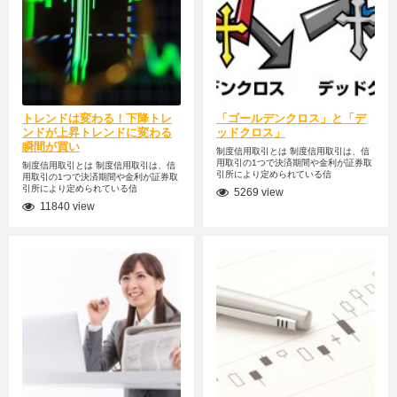
トレンドは変わる！下降トレ
「ゴールデンクロス」と「デ
ンドが上昇トレンドに変わる
ッドクロス」
瞬間が買い
制度信用取引とは 制度信用取引は、信
用取引の1つで決済期間や金利が証券取
制度信用取引とは 制度信用取引は、信
引所により定められている信
用取引の1つで決済期間や金利が証券取
引所により定められている信
5269 view
11840 view