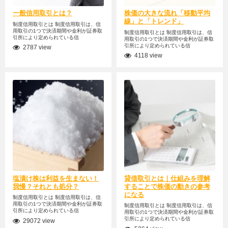
一般信用取引とは？
株価の大きな流れ「移動平均
線」と「トレンド」
制度信用取引とは 制度信用取引は、信
用取引の1つで決済期間や金利が証券取
制度信用取引とは 制度信用取引は、信
引所により定められている信
用取引の1つで決済期間や金利が証券取
引所により定められている信
2787 view
4118 view
塩漬け株は利益を生まない！
貸借取引とは｜仕組みを理解
我慢？それとも処分？
することで株価の動きの参考
になる
制度信用取引とは 制度信用取引は、信
用取引の1つで決済期間や金利が証券取
制度信用取引とは 制度信用取引は、信
引所により定められている信
用取引の1つで決済期間や金利が証券取
引所により定められている信
29072 view