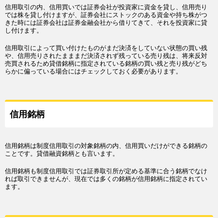
信用取引の内、信用買いでは証券会社が投資家に資金を貸し、信用売り
では株を貸し付けますが、証券会社にストックのある資金や持ち株がつ
きた時には証券会社は証券金融会社から借りてきて、それを投資家に貸
し付けます。
信用取引によって買い付けたものがまだ決済をしていない状態の買い残
や、信用売りされたまままだ決済されず残っている売り残は、将来反対
売買されるため貸借銘柄に指定されている銘柄の買い残と売り残がどち
らかに偏っている場合にはチェックしておく必要があります。
信用銘柄
信用銘柄は制度信用取引の対象銘柄の内、信用買いだけができる銘柄の
ことです。貸借融資銘柄とも言います。
信用銘柄も制度信用取引では証券取引所が定める基準に合う銘柄でなけ
れば取引できませんが、現在では多くの銘柄が信用銘柄に指定されてい
ます。