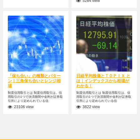
5264 view
「保ち合い」の種類とパター
日経平均株価とＴＯＰＩＸ と
ン｜三角保ち合いとレンジ相
は｜インデックスから相場が
場
わかる！
制度信用取引とは 制度信用取引は、信
制度信用取引とは 制度信用取引は、信
用取引の1つで決済期間や金利が証券取
用取引の1つで決済期間や金利が証券取
引所により定められている信
引所により定められている信
23106 view
3822 view