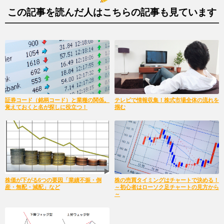
この記事を読んだ人はこちらの記事も見ています
証券コード（銘柄コード）と業種の関係。
テレビで情報収集！株式市場全体の流れを
覚えておくと名が探しに役立つ！
掴む
株価が下がる6つの要因「業績不振・倒
株の売買タイミングはチャートで決める！
産・無配・減配」など
～初心者はローソク足チャートの見方から
～