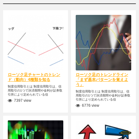
ローソク足チャートのトレン
ローソク足のトレンドライン
ド（動向）4種類を知る
「まず基本パターンを覚えよ
う」
制度信用取引とは 制度信用取引は、信
用取引の1つで決済期間や金利が証券取
制度信用取引とは 制度信用取引は、信
引所により定められている信
用取引の1つで決済期間や金利が証券取
引所により定められている信
7397 view
6776 view