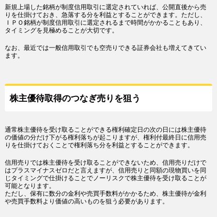
新規上場した銘柄が制度信用取引に選定されていれば、公開直後から売
りを仕掛けておき、急落する分を利益とすることができます。ただし、
ＩＰＯ銘柄が制度信用取引に選定されるまで時間がかかることもあり、
タイミングを見極めることが大切です。
なお、最近では一般信用取引でも空売りできる証券会社も増えてきてい
ます。
株主優待取得のつなぎ売りを狙う
通常株主優待を受け取ることができる権利確定日の次の日には株主優待
の価値の分だけ下がる権利落ちが起こりますが、権利付最終日に信用売
りを仕掛けておくことで権利落ち分を利益とすることができます。
信用売りでは株主優待を受け取ることができないため、信用売りだけで
はプラスマイナスゼロだと言えますが、信用売りと同額の現物買いを同
じタイミングで仕掛けることでノーリスクで株主優待を受け取ることが
可能となります。
ただし、保有に数分の金利や売買手数料がかかるため、株主優待が金利
や売買手数料より価値の高いものを狙う必要があります。