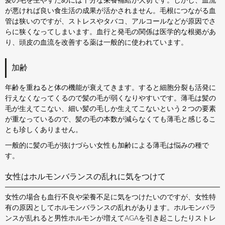
髪の毛を生やすためには十分な栄養補給が大切です。しかし、血流
が悪ければ良い食生活の成果が活かされません。毛根につながる血
管は狭いのですが、ストレスやタバコ、アルコールなどが原因でさ
らに狭くなってしまいます。血行と発毛の関係は医学的な根拠があ
り、頭皮の血流を改善する薬は一般的に使われています。
加齢
年齢を重ねると体の機能が衰えてきます。すると細胞分裂も活発に
行えなくなってくるので髪の毛が弱くなりやすいです。薄毛は髪の
毛が生えてこない、細い髪の毛しか生えてこないという２つの要素
が重なっているので、髪の毛の本数が減らなくても薄毛と感じるこ
とも珍しくありません。
一般的に髪の毛が抜けづらい女性も加齢による薄毛は悩みの種で
す。
女性はホルモンバランスの乱れに気をつけて
女性の場合も血行不良や栄養不足に気をつけたいのですが、女性特
有の原因としてホルモンバランスの乱れがあります。ホルモンバラ
ンスが乱れると男性ホルモンが増えてAGAを引き起こしたりストレ