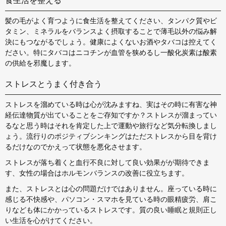
食生活を整える
髪の毛がよく育つように食生活を整えてください、タンパク質やビ
タミン、ミネラルをバランスよく摂取することで薄毛以外の悩み解
決にもつながるでしょう。健康によくないお酒やタバコは控えてく
ださい。特にタバコはニコチンが血管を狭めるし一酸化炭素は酸素
の供給を邪魔します。
ストレスとうまく付き合う
ストレスを溜めている時は心が沈みますね、実はその時に有害な神
経伝達物質が出ていることをご存知ですか？ストレスが溜まってい
るなと思う時はそれを肯定した上で運動や旅行など気分転換しまし
ょう。流行りのポジティブシンキングはただストレスから目を背け
るだけなのでかえって状態を悪化させます。
ストレスが落ち着くと血行不良に対して良い効果がが期待できま
す、女性の場合はホルモンバランスの改善に役立ちます。
また、ストレスとは心の問題だけではありません。座っている時に
感じる不快感や、パソコン・スマホを見ている時の眼精疲労、肩こ
りなども体にかかっているストレスです。質の良い睡眠と規則正し
い生活を心がけてください。