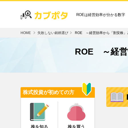
ROEは経営効率が分かる数字
HOME
失敗しない銘柄選び
ROE ～経営効率から「割安株」
ROE ～経
株式投資が初めての方
株を知る
株を買う