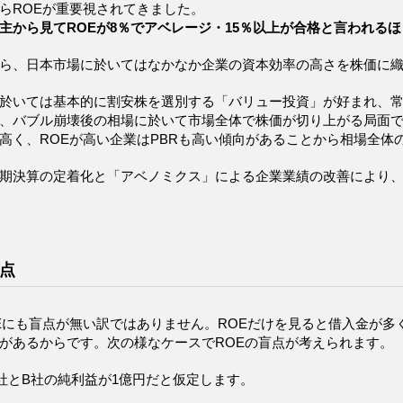
らROEが重要視されてきました。
主から見てROEが8％でアベレージ・15％以上が合格と言われるほ
ら、日本市場に於いてはなかなか企業の資本効率の高さを株価に
於いては基本的に割安株を選別する「バリュー投資」が好まれ、
、バブル崩壊後の相場に於いて市場全体で株価が切り上がる局面で
高く、ROEが高い企業はPBRも高い傾向があることから相場全体
期決算の定着化と「アベノミクス」による企業業績の改善により、
盲点
Eにも盲点が無い訳ではありません。ROEだけを見ると借入金が
があるからです。次の様なケースでROEの盲点が考えられます。
社とB社の純利益が1億円だと仮定します。