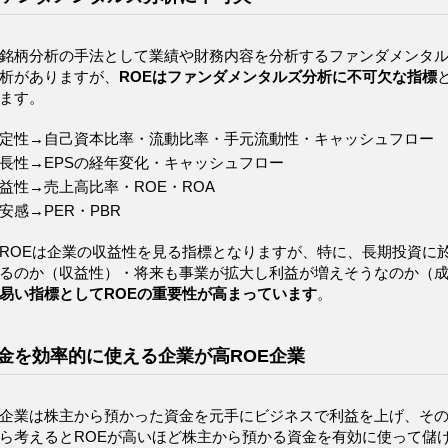
銘柄分析の手法として業績や財務内容を分析するファンダメンタ
析がありますが、
ROEはファンダメンタルズ分析に不可欠な指標
ます。
定性→自己資本比率・流動比率・手元流動性・キャッシュフロー
長性→EPSの経年変化・キャッシュフロー
益性→売上高比率・ROE・ROA
安感→PER・PBR
ROEは企業の収益性を見る指標となりますが、特に、長期投資に
るのか（収益性）・将来も事業が拡大し利益が増えそうなのか（
易い指標としてROEの重要性が高まっています
。
金を効率的に使える企業が高ROE企業
企業は株主から預かった資金を元手にビジネスで利益を上げ、そ
ら考えるとROEが高いほど株主から預かる資金を有効に使って儲