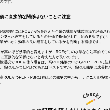
のです。
株価に直接的な関係はないことに注意
経験則的にはROE が8％を超えた企業の株価が株式市場で評価さ
く使った経営をしているとの評価で株価が上昇し始める訳ですが、
業がいかに効率の良い経営をしているかを判断する指標です。
Eが高いほど効率的と言えますが、ROEがこの水準なら効率的で
価に直接的な関係はないと考えた方が良いのです。
柄選択でROEを使う場合は、高ROE銘柄の中からPER・PBR
、高ROEかつ低PERであればベストですが、高ROE銘柄は成長株
高ROEかつPER・PBRは程ほどの銘柄の中から、テクニカル指
。