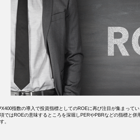
のJPX400指数の導入で投資指標としてのROEに再び注目が集まって
項ではROEの意味するところを深堀しPERやPBRなどの指標と
す。