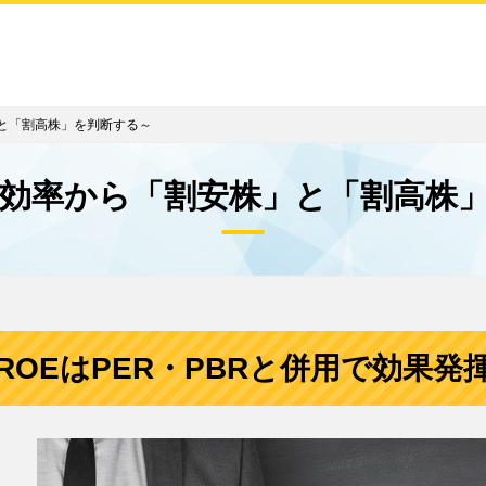
と「割高株」を判断する～
営効率から「割安株」と「割高株
ROEはPER・PBRと併用で効果発