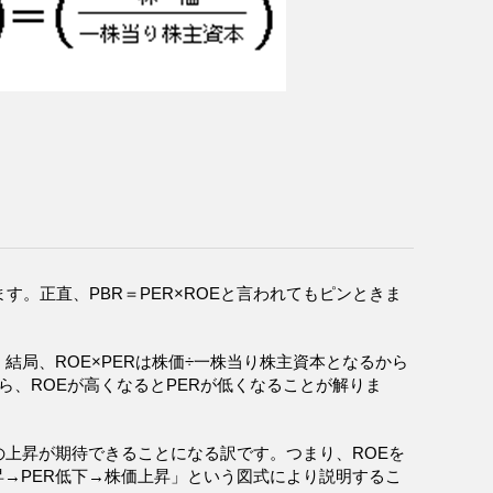
ります。正直、PBR＝PER×ROEと言われてもピンときま
結局、ROE×PERは株価÷一株当り株主資本となるから
すから、ROEが高くなるとPERが低くなることが解りま
の上昇が期待できることになる訳です。つまり、ROEを
昇→PER低下→株価上昇」という図式により説明するこ